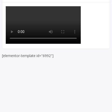
[elementor-template id="6992"]
Skip to toolbar
About
WordPress.org
WordPress
Documentation
Learn WordPress
Support
Feedback
Log In
Register