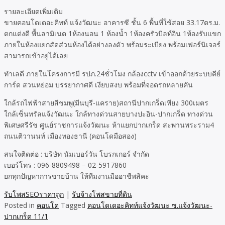
รายละเอียดเพิ่มเติม
ขายคอนโดเดอะคิทท์ แจ้งวัฒนะ อาคารซี ชั้น 6 พื้นที่ใช้สอย 33.17ตร.ม.
ตกแต่งดี พื้นลามิเนต 1ห้องนอน 1 ห้องน้ำ 1ห้องครัวบิลท์อิน 1ห้องรับแขก
ภายในห้องแยกสัดส่วนห้องได้อย่างลงตัว พร้อมระเบียง พร้อมเฟอร์นิเจอร์
สามารถเข้าอยู่ได้เลย
ทำเลดี ภายในโครงการมี รปภ.24ชั่วโมง กล้องcctv เข้าออกด้วยระบบคีย์
การ์ด สวนหย่อม บรรยากาศดี เงียบสงบ พร้อมที่จอดรถหลายคัน
ใกล้รถไฟฟ้าสายสีชมพู(มีนบุรี-แคราย)สถานีปากเกร็ดเพียง 300เมตร
ใกล้เซ็นทรัลแจ้งวัฒนะ ใกล้ทางด่วนสายบางปะอิน-ปากเกร็ด ทางด่วน
พิเศษศรีรัช ศูนย์ราชการแจ้งวัฒนะ ห้าแยกปากเกร็ด สะพานพระราม4
ถนนติวานนท์ เมืองทองธานี (คอนโดมือสอง)
สนใจติดต่อ : บริษัท นัมเบอร์วัน โบรกเกอร์ จำกัด
เบอร์โทร : 096-8809498 – 02-5917860
ยกทุกปัญหาการขายบ้าน ให้ทีมงานมืออาชีพสิคะ
รับโพสSEOราคาถูก
|
รับจ้างโพสขายที่ดิน
Posted in
คอนโด
Tagged
คอนโดเดอะคิทท์แจ้งวัฒนะ ซ.แจ้งวัฒนะ-
ปากเกร็ด 11/1