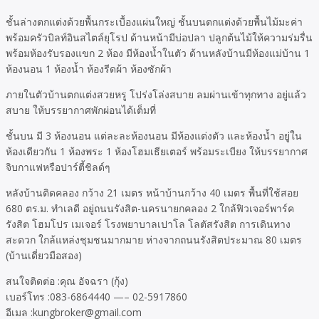
ชั้นล่างตกแต่งด้วยพื้นกระเบื้องแผ่นใหญ่ ชั้นบนตกแต่งด้วยพื้นไม้มะค่า
พร้อมครัวบิลท์อินสไตล์ยุโรป ด้านหน้ามีบ่อปลา ปลูกต้นไม้ให้ความร่มรื่น
พร้อมห้องรับรองแขก 2 ห้อง มีห้องน้ำในตัว ด้านหลังบ้านมีห้องแม่บ้าน 1
ห้องนอน 1 ห้องน้ำ ห้องรีดผ้า ห้องซักผ้า
ภายในตัวบ้านตกแต่งสวยหรู โปร่งโล่งสบาย ลมผ่านเข้าทุกทาง อยู่แล้ว
สบาย ให้บรรยากาศพักผ่อนได้เต็มที่
ชั้นบน มี 3 ห้องนอน แต่ละละห้องนอน มีห้องแต่งตัว และห้องน้ำ อยู่ใน
ห้องเดียวกัน 1 ห้องพระ 1 ห้องโฮมเธียเตอร์ พร้อมระเบียง ให้บรรยากาศ
จิบกาแฟหรือปาร์ตี้ชิลด์ๆ
หลังบ้านติดคลอง กว้าง 21 เมตร หน้าบ้านกว้าง 40 เมตร พื้นที่ใช้สอย
680 ตร.ม. ทำเลดี อยู่ถนนรังสิต-นครนายกคลอง 2 ใกล้ฟิวเจอร์พาร์ค
รังสิต โฮมโปร เมเจอร์ โรงพยาบาลเปาโล โลตัสรังสิต การเดินทาง
สะดวก ใกล้แหล่งชุมชนมากมาย ห่างจากถนนรังสิตประมาณ 80 เมตร
(บ้านเดี่ยวมือสอง)
สนใจติดต่อ :คุณ อัจฉรา (กุ้ง)
เบอร์โทร :083-6864440 —– 02-5917860
อีเมล :kungbroker@gmail.com