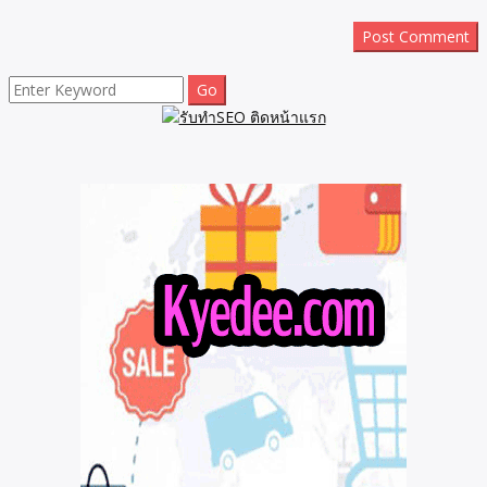
Search
for: