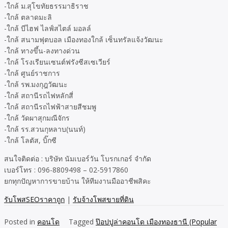
-ใกล้ ม.สุโขทัยธรรมาธิราช
-ใกล้ ตลาดมะลิ
-ใกล้ บีไฮฟ ไลฟ์สไตล์ มอลล์
-ใกล้ สนามฟุตบอล เมืองทองใกล้ เซ็นทรัลแจ้งวัฒนะ
-ใกล้ ทางขึ้น-ลงทางด่วน
-ใกล้ โรงเรียนเซนต์ฟรังซีสเซเวียร์
-ใกล้ ศูนย์ราชการ
-ใกล้ รพ.มงกุฎวัฒนะ
-ใกล้ สถานีรถไฟหลักสี่
-ใกล้ สถานีรถไฟฟ้าสายสีชมพู
-ใกล้ วัดผาสุกมณีจักร
-ใกล้ รร.สวนกุหลาบ(นนท์)
-ใกล้ โลตัส, บิ๊กซี
สนใจติดต่อ : บริษัท นัมเบอร์วัน โบรกเกอร์ จำกัด
เบอร์โทร : 096-8809498 – 02-5917860
ยกทุกปัญหาการขายบ้าน ให้ทีมงานมืออาชีพสิคะ
รับโพสSEOราคาถูก
|
รับจ้างโพสขายที่ดิน
Posted in
คอนโด
Tagged
ป๊อปปูล่าคอนโด เมืองทองธานี (Popular