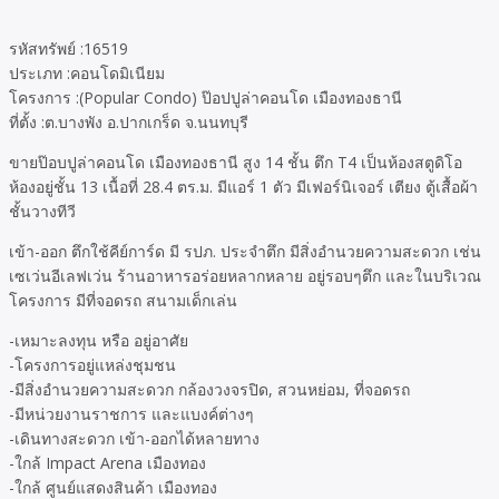
รหัสทรัพย์ :16519
ประเภท :คอนโดมิเนียม
โครงการ :(Popular Condo) ป๊อปปูล่าคอนโด เมืองทองธานี
ที่ตั้ง :ต.บางพัง อ.ปากเกร็ด จ.นนทบุรี
ขายป๊อบปูล่าคอนโด เมืองทองธานี สูง 14 ชั้น ตึก T4 เป็นห้องสตูดิโอ
ห้องอยู่ชั้น 13 เนื้อที่ 28.4 ตร.ม. มีแอร์ 1 ตัว มีเฟอร์นิเจอร์ เตียง ตู้เสื้อผ้า
ชั้นวางทีวี
เข้า-ออก ตึกใช้คีย์การ์ด มี รปภ. ประจำตึก มีสิ่งอำนวยความสะดวก เช่น
เซเว่นอีเลฟเว่น ร้านอาหารอร่อยหลากหลาย อยู่รอบๆตึก และในบริเวณ
โครงการ มีที่จอดรถ สนามเด็กเล่น
-เหมาะลงทุน หรือ อยู่อาศัย
-โครงการอยู่แหล่งชุมชน
-มีสิ่งอำนวยความสะดวก กล้องวงจรปิด, สวนหย่อม, ที่จอดรถ
-มีหน่วยงานราชการ และแบงค์ต่างๆ
-เดินทางสะดวก เข้า-ออกได้หลายทาง
-ใกล้ Impact Arena เมืองทอง
-ใกล้ ศูนย์แสดงสินค้า เมืองทอง