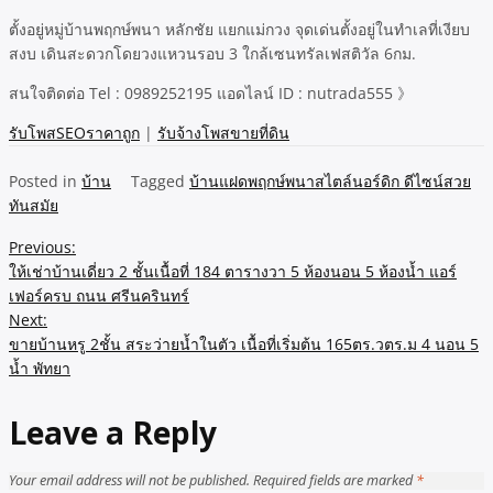
ตั้งอยู่หมู่บ้านพฤกษ์พนา หลักชัย แยกแม่กวง จุดเด่นตั้งอยู่ในทำเลที่เงียบ
สงบ เดินสะดวกโดยวงแหวนรอบ 3 ใกล้เซนทรัลเฟสติวัล 6กม.
สนใจติดต่อ Tel : 0989252195 แอดไลน์ ID : nutrada555 》
รับโพสSEOราคาถูก
|
รับจ้างโพสขายที่ดิน
Posted in
บ้าน
Tagged
บ้านแฝดพฤกษ์พนาสไตล์นอร์ดิก ดีไซน์สวย
ทันสมัย
Post
Previous:
ให้เช่าบ้านเดี่ยว 2 ชั้นเนื้อที่ 184 ตารางวา 5 ห้องนอน 5 ห้องน้ำ แอร์
navigation
เฟอร์ครบ ถนน ศรีนครินทร์
Next:
ขายบ้านหรู 2ชั้น สระว่ายน้ำในตัว เนื้อที่เริ่มต้น 165ตร.วตร.ม 4 นอน 5
น้ำ พัทยา
Leave a Reply
Your email address will not be published.
Required fields are marked
*