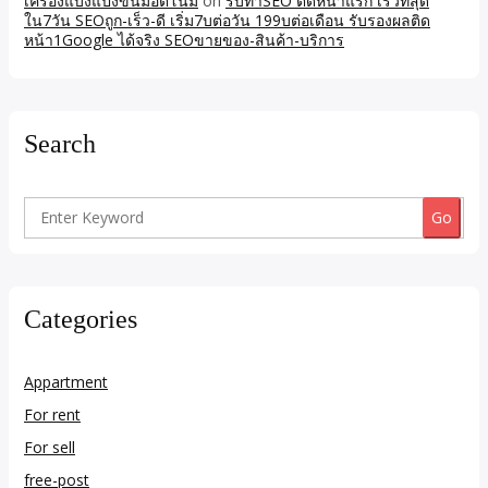
เครื่องแบ่งแป้งขนมอัตโนม
on
รับทำSEO ติดหน้าแรก เร็วที่สุด
ใน7วัน SEOถูก-เร็ว-ดี เริ่ม7บต่อวัน 199บต่อเดือน รับรองผลติด
หน้า1Google ได้จริง SEOขายของ-สินค้า-บริการ
Search
Search
for:
Categories
Appartment
For rent
For sell
free-post