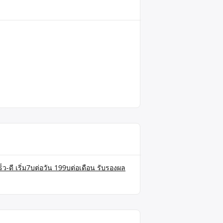
็ว-ดี เริ่ม7บต่อวัน 199บต่อเดือน รับรองผล