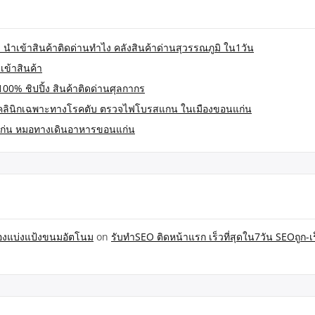
 นำเข้าสินค้าติดด่านทำไง คลังสินค้าด่านสุวรรณภูมิ ใน1วัน
เข้าสินค้า
100% ชิปปิ้ง สินค้าติดด่านศุลกากร
คลินิกเฉพาะทางโรคตับ ตรวจไฟโบรสแกน ในเมืองขอนแก่น
ก่น หมอทางเดินอาหารขอนแก่น
ื่องแบ่งแป้งขนมอัตโนม
on
รับทำSEO ติดหน้าแรก เร็วที่สุดใน7วัน SEOถูก-เร