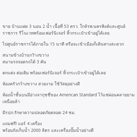
ขาย บ้านแฝด 3 นอน 2 น้ำ เนื้อที่ 53 ตรว. ใกล้รพ.นครพิงค์และศูนย์
ราชการ รีโนเวทพร้อมเฟอร์นิเจอร์ หิ้วกระเป๋าเข้าอยู่ได้เลย
ไปศูนย์ราชการได้ภายใน 15 นาที หรือจะเข้าเมืองก็เดินทางสะดวก
สนามข้างบ้านกว้างขวาง
สมามรถจอดรถได้ 3 คัน
ตกแต่ง ต่อเติม พร้อมเฟอร์นิเจอร์ หิ้วกระเป๋าเข้าอยู่ได้เลย
ห้องครัวกว้างขวาง สวยงาม ใช้วัสดุอย่างดี
ห้องน้ำชั้นบนมีอ่างจากุชชี่ของ American Standard ไว้แช่ผ่อนคลายยาม
เหนื่อยล้า
มีรปภ.รักษาความปลอดภัยตลอด 24 ชม.
แถมฟรี! แอร์ 4 เครื่อง
พร้อมถังเก็บน้ำ 2000 ลิตร และเครื่องปั๊มน้ำอย่างดี