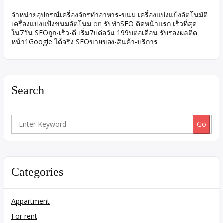
จำหน่ายอุปกรณ์เครื่องจักรทำอาหาร-ขนม เครื่องแบ่งแป้งอัตโนมัติ
เครื่องแบ่งแป้งขนมอัตโนม
on
รับทำSEO ติดหน้าแรก เร็วที่สุด
ใน7วัน SEOถูก-เร็ว-ดี เริ่ม7บต่อวัน 199บต่อเดือน รับรองผลติด
หน้า1Google ได้จริง SEOขายของ-สินค้า-บริการ
Search
Search
for:
Categories
Appartment
For rent