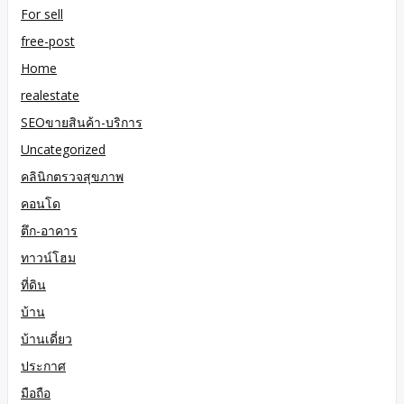
For sell
free-post
Home
realestate
SEOขายสินค้า-บริการ
Uncategorized
คลินิกตรวจสุขภาพ
คอนโด
ตึก-อาคาร
ทาวน์โฮม
ที่ดิน
บ้าน
บ้านเดี่ยว
ประกาศ
มือถือ