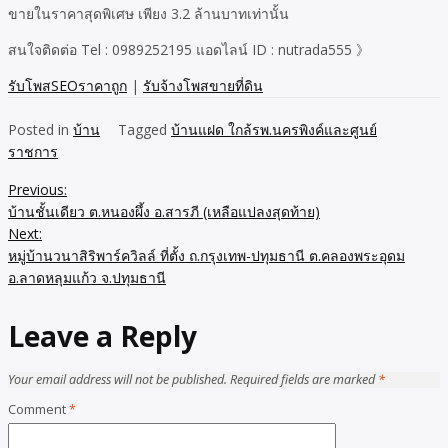
ขายในราคาสุดพิเศษ เพียง 3.2 ล้านบาทเท่านั้น
สนใจติดต่อ Tel : 0989252195 แอดไลน์ ID : nutrada555 》
รับโพสSEOราคาถูก
|
รับจ้างโพสขายที่ดิน
Posted in
บ้าน
Tagged
บ้านแฝด ใกล้รพ.นครพิงค์และศูนย์
ราชการ
Previous:
Post
บ้านชั้นเดียว ต.หนองผึ้ง อ.สารภี (เหลือแปลงสุดท้าย)
navigation
Next:
หมู่บ้านวนาสิริพาร์ควิลล์ ที่ตั้ง ถ.กรุงเทพ-ปทุมธานี ต.คลองพระอุดม
อ.ลาดหลุมแก้ว จ.ปทุมธานี
Leave a Reply
Your email address will not be published.
Required fields are marked
*
Comment
*