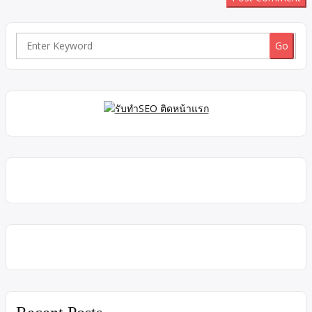
Search
for: