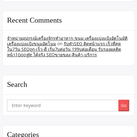
Recent Comments
จำหน่ายอุปกรณ์เครื่องจักรทำอาหาร-ขนม เครื่องแบ่งแป้งอัตโนมัติ
เครื่องแบ่งแป้งขนมอัตโนม
on
รับทำSEO ติดหน้าแรก เร็วที่สุด
ใน7วัน SEOถูก-เร็ว-ดี เริ่ม7บต่อวัน 199บต่อเดือน รับรองผลติด
หน้า1Google ได้จริง SEOขายของ-สินค้า-บริการ
Search
Search
for:
Categories