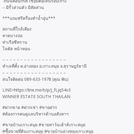
-ถนนคอนกรีต เชื่อมต่อเส้นรอบเกาะ
– มีรั้วส่วนตัว มีสัดส่วน
***แถมฟรีครื่องทำน้ำอุ่น***
สถานที่ใกล้เคียง
หาดบางปอ
ท่าเรือซีทราน
โลตัส หน้าทอน
– – – – – – – – – – – – – – – – – –
ทำเลที่ตั้ง ต.อ่างทอง อ.เกาะสมุย จ.สุราษฎร์ธานี
– – – – – – – – – – – – – – – – – –
สนใจติดต่อ 089-633-1978 (คุณ พัน)
LINE>https://line.me/ti/p/J_fLjq54v3
WINNER ESTATE SOUTH THAILAN
#ฝากขาย #ฝากเช่า #ขายฝาก
#ต้องการคนดูแลบริหารด้านอสังหาฯ
#ขายบ้านเกาะสมุย #ขายทาว์นเฮ้าส์เกาะสมุย
#ซื้อขายที่ดินเกาะสมุย #ขายบ้านอ่างทองเกาะสมุย