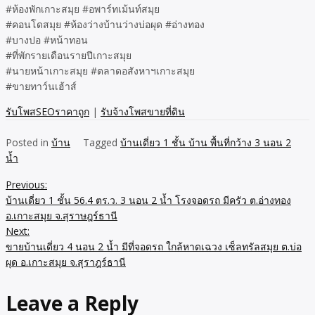
#ห้องพักเกาะสมุย #อพาร์ทเม้นท์สมุย
#คอนโดสมุย #ห้องว่างบ้านว่างบ่อผุด #อ่างทอง
#บางปอ #หน้าทอน
#ที่พักรายเดือนรายปีเกาะสมุย
#นายหน้าเกาะสมุย #ตลาดอสังหาฯเกาะสมุย
#ขายทาว์นเฮ้าส์
รับโพสSEOราคาถูก
|
รับจ้างโพสขายที่ดิน
Posted in
บ้าน
Tagged
บ้านเดี่ยว 1 ชั้น บ้าน พื้นที่กว้าง 3 นอน 2
น้ำ
Previous:
Post
บ้านเดี่ยว 1 ชั้น 56.4 ตร.ว. 3 นอน 2 น้ำ โรงจอดรถ มีครัว ต.อ่างทอง
navigation
อ.เกาะสมุย จ.สุราษฎร์ธานี
Next:
ขายบ้านเดี่ยว 4 นอน 2 น้ำ มีที่จอดรถ ใกล้หาดเฉวง เซ็ลทรัลสมุย ต.บ่อ
ผุด อ.เกาะสมุย จ.สุราฎร์ธานี
Leave a Reply