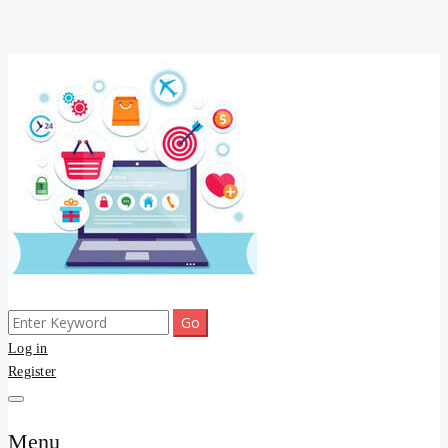
Skip
to
content
Search
ขายดี โพสประกาศขายสินค้าฟรี บ้าน ที่ดิน อสังหา รับโพสต์ประกาศขาย
รับจ้างโพสต์ บ้าน ที่ดิน
for:
Log in
ของ รับรองผล ดีที่สุดถูกที่สุด ติดหน้าแรกกูเกืล
Register
อสังหา kyedee.com โพส
ขายดี ขายฟรี รับโพสขาย
Menu