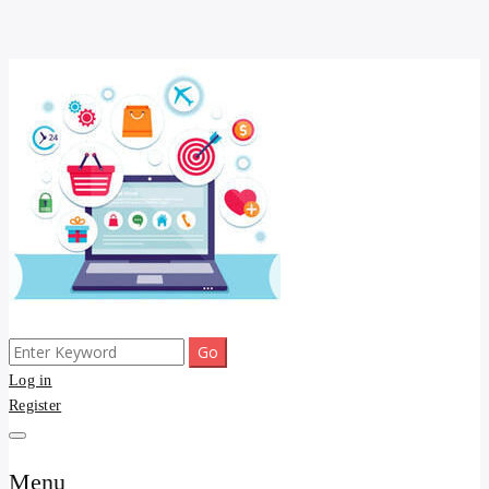
Skip
to
content
Search
ขายดี โพสประกาศขายสินค้าฟรี บ้าน ที่ดิน อสังหา รับโพสต์ประกาศขาย
รับจ้างโพสต์ บ้าน ที่ดิน
for:
Log in
ของ รับรองผล ดีที่สุดถูกที่สุด ติดหน้าแรกกูเกืล
Register
อสังหา kyedee.com โพส
ขายดี ขายฟรี รับโพสขาย
Menu