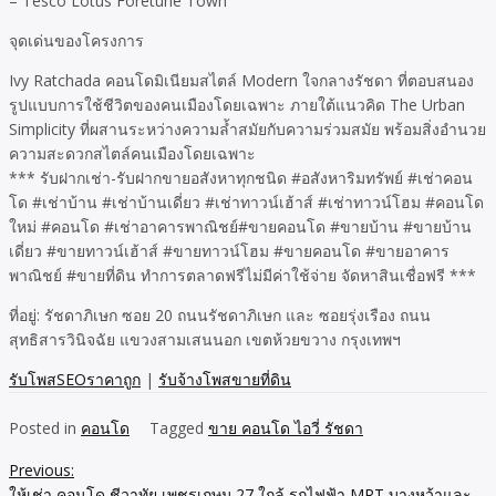
– Tesco Lotus Foretune Town
จุดเด่นของโครงการ
Ivy Ratchada คอนโดมิเนียมสไตล์ Modern ใจกลางรัชดา ที่ตอบสนอง
รูปแบบการใช้ชีวิตของคนเมืองโดยเฉพาะ ภายใต้แนวคิด The Urban
Simplicity ที่ผสานระหว่างความล้ำสมัยกับความร่วมสมัย พร้อมสิ่งอำนวย
ความสะดวกสไตล์คนเมืองโดยเฉพาะ
*** รับฝากเช่า-รับฝากขายอสังหาทุกชนิด #อสังหาริมทรัพย์ #เช่าคอน
โด #เช่าบ้าน #เช่าบ้านเดี่ยว #เช่าทาวน์เฮ้าส์ #เช่าทาวน์โฮม #คอนโด
ใหม่ #คอนโด #เช่าอาคารพาณิชย์#ขายคอนโด #ขายบ้าน #ขายบ้าน
เดี่ยว #ขายทาวน์เฮ้าส์ #ขายทาวน์โฮม #ขายคอนโด #ขายอาคาร
พาณิชย์ #ขายที่ดิน ทำการตลาดฟรีไม่มีค่าใช้จ่าย จัดหาสินเชื่อฟรี ***
ที่อยู่: รัชดาภิเษก ซอย 20 ถนนรัชดาภิเษก และ ซอยรุ่งเรือง ถนน
สุทธิสารวินิจฉัย แขวงสามเสนนอก เขตห้วยขวาง กรุงเทพฯ
รับโพสSEOราคาถูก
|
รับจ้างโพสขายที่ดิน
Posted in
คอนโด
Tagged
ขาย คอนโด ไอวี่ รัชดา
Previous:
Post
ให้เช่า คอนโด ชีวาทัย เพชรเกษม 27 ใกล้ รถไฟฟ้า MRT บางหว้าและ