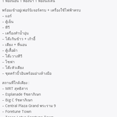
1 ห้องนอน 1 ห้องน้ำ 1 ห้องนั่งเล่น
พร้อมเข้าอยู่เฟอร์นิเจอร์ครบ + เครื่องใช้ไฟฟ้าครบ
– แอร์
– ตู้เย็น
– ทีวี
– เครื่องทำน้ำอุ่น
– โต๊ะกินข้าว + เก้าอี้
– เตียง + ที่นอน
– ตู้เสื้อผ้า
– โต๊ะวางทีวี
– โซฟา
– โต๊ะหัวเตียง
– ชุดครัวบิ้วอินพร้อมอ่างล้างมือ
สถานที่ใกล้เคียง :
– MRT สุทธิสาร
– Esplanade รัชดาภิเษก
– Big C รัชดาภิเษก
– Central Plaza Grand พระราม 9
– Foretune Town