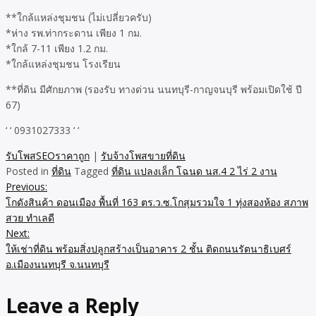
**ใกล้แหล่งชุมชน (ไม่เปลี่ยวครับ)
*ห่าง รพ.ท่ากระดาน เพียง 1 กม.
*ใกล้ 7-11 เพียง 1.2 กม.
*ใกล้แหล่งชุมชน โรงเรียน
**ที่ดิน มีศักยภาพ (รองรับ ทางด่วน นนทบุรี-กาญจนบุรี พร้อมเปิดใช้ ปี
67)
‘ ‘ 0931027333 ‘ ‘
รับโพสSEOราคาถูก
|
รับจ้างโพสขายที่ดิน
Posted in
ที่ดิน
Tagged
ที่ดิน แปลงเล็ก โฉนด นส.4 2 ไร่ 2 งาน
Previous:
Post
โกดังสินค้า ดอนเมือง พื้นที่ 163 ตร.ว.ซ.โกสุมรวมใจ 1 ทุ่งสองห้อง สภาพ
navigation
สวย ทำเลดี
Next:
ให้เช่าที่ดิน พร้อมสิ่งปลูกสร้างเป็นอาคาร 2 ชั้น ติดถนนรัตนาธิเบศร์
อ.เมืองนนทบุรี จ.นนทบุรี
Leave a Reply