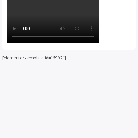
[elementor-template id="6992"]
Skip to toolbar
About
WordPress.org
WordPress
Documentation
Learn WordPress
Support
Feedback
Log In
Register
Search