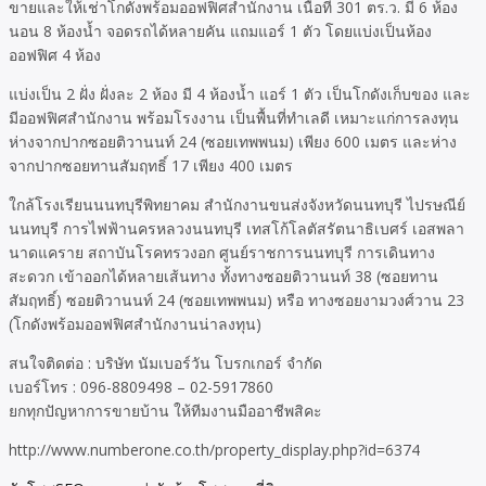
ขายและให้เช่าโกดังพร้อมออฟฟิศสำนักงาน เนื้อที่ 301 ตร.ว. มี 6 ห้อง
นอน 8 ห้องน้ำ จอดรถได้หลายคัน แถมแอร์ 1 ตัว โดยแบ่งเป็นห้อง
ออฟฟิศ 4 ห้อง
แบ่งเป็น 2 ฝั่ง ฝั่งละ 2 ห้อง มี 4 ห้องน้ำ แอร์ 1 ตัว เป็นโกดังเก็บของ และ
มีออฟฟิศสำนักงาน พร้อมโรงงาน เป็นพื้นที่ทำเลดี เหมาะแก่การลงทุน
ห่างจากปากซอยติวานนท์ 24 (ซอยเทพพนม) เพียง 600 เมตร และห่าง
จากปากซอยทานสัมฤทธิ์ 17 เพียง 400 เมตร
ใกล้โรงเรียนนนทบุรีพิทยาคม สำนักงานขนส่งจังหวัดนนทบุรี ไปรษณีย์
นนทบุรี การไฟฟ้านครหลวงนนทบุรี เทสโก้โลตัสรัตนาธิเบศร์ เอสพลา
นาดแคราย สถาบันโรคทรวงอก ศูนย์ราชการนนทบุรี การเดินทาง
สะดวก เข้าออกได้หลายเส้นทาง ทั้งทางซอยติวานนท์ 38 (ซอยทาน
สัมฤทธิ์) ซอยติวานนท์ 24 (ซอยเทพพนม) หรือ ทางซอยงามวงศ์วาน 23
(โกดังพร้อมออฟฟิศสำนักงานน่าลงทุน)
สนใจติดต่อ : บริษัท นัมเบอร์วัน โบรกเกอร์ จำกัด
เบอร์โทร : 096-8809498 – 02-5917860
ยกทุกปัญหาการขายบ้าน ให้ทีมงานมืออาชีพสิคะ
http://www.numberone.co.th/property_display.php?id=6374