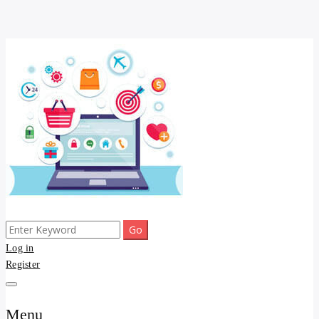
Skip
to
content
Search
ขายดี โพสประกาศขายสินค้าฟรี บ้าน ที่ดิน อสังหา รับโพสต์ประกาศขาย
รับจ้างโพสต์ บ้าน ที่ดิน
for:
Log in
ของ รับรองผล ดีที่สุดถูกที่สุด ติดหน้าแรกกูเกืล
Register
อสังหา kyedee.com โพส
ขายดี ขายฟรี รับโพสขาย
Menu