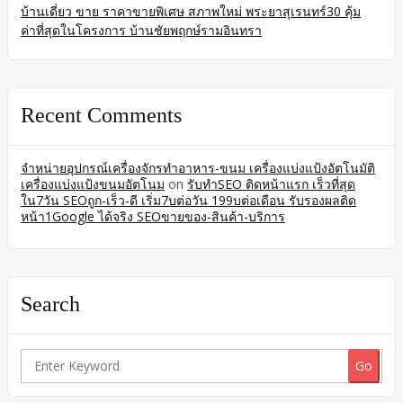
บ้านเดี่ยว ขาย ราคาขายพิเศษ สภาพใหม่ พระยาสุเรนทร์30 คุ้ม
ค่าที่สุดในโครงการ บ้านชัยพฤกษ์รามอินทรา
Recent Comments
จำหน่ายอุปกรณ์เครื่องจักรทำอาหาร-ขนม เครื่องแบ่งแป้งอัตโนมัติ
เครื่องแบ่งแป้งขนมอัตโนม
on
รับทำSEO ติดหน้าแรก เร็วที่สุด
ใน7วัน SEOถูก-เร็ว-ดี เริ่ม7บต่อวัน 199บต่อเดือน รับรองผลติด
หน้า1Google ได้จริง SEOขายของ-สินค้า-บริการ
Search
Search
for: