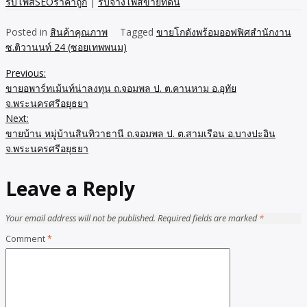
รับโพสSEOราคาถูก
|
รับจ้างโพสขายที่ดิน
Posted in
สินค้าคุณภาพ
Tagged
ขายโกดังพร้อมออฟฟิศสำนักงาน
ซ.ติวานนท์ 24 (ซอยเทพพนม)
Previous:
Post
ขายอพาร์ทเม้นท์น่าลงทุน ถ.จอมพล ป. ต.คานหาม อ.อุทัย
navigation
จ.พระนครศรีอยุธยา
Next:
ขายบ้าน หมู่บ้านสินทิวาธานี ถ.จอมพล ป. ต.สามเรือน อ.บางปะอิน
จ.พระนครศรีอยุธยา
Leave a Reply
Your email address will not be published.
Required fields are marked
*
Comment
*