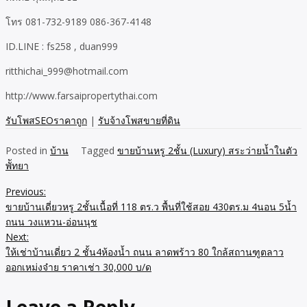
โทร 081-732-9189 086-367-4148
ID.LINE : fs258 , duan999
ritthichai_999@hotmail.com
http://www.farsaipropertythai.com
รับโพสSEOราคาถูก
|
รับจ้างโพสขายที่ดิน
Posted in
บ้าน
Tagged
ขายบ้านหรู 2ชั้น (Luxury) สระว่ายน้ำในตัว
พััทยา
Previous:
Post
ขายบ้านเดี่ยวหรู 2ชั้นเนื้อที่ 118 ตร.ว พื้นที่ใช้สอย 430ตร.ม 4นอน 5น้ำ
navigation
ถนน วงแหวน-อ่อนนุช
Next:
ให้เช่าบ้านเดี่ยว 2 ชั้น4ห้องน้ำ ถนน ลาดพร้าว 80 ใกล้สถานฑูตลาว
ออกเหม่งจ๋าย ราคาเช่า 30,000 บ/ด