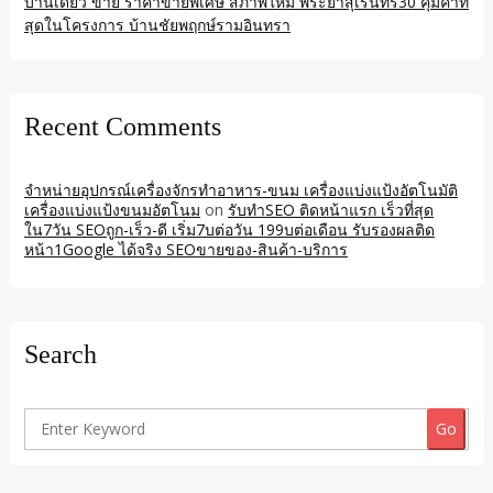
บ้านเดี่ยว ขาย ราคาขายพิเศษ สภาพใหม่ พระยาสุเรนทร์30 คุ้มค่าที่
สุดในโครงการ บ้านชัยพฤกษ์รามอินทรา
Recent Comments
จำหน่ายอุปกรณ์เครื่องจักรทำอาหาร-ขนม เครื่องแบ่งแป้งอัตโนมัติ
เครื่องแบ่งแป้งขนมอัตโนม
on
รับทำSEO ติดหน้าแรก เร็วที่สุด
ใน7วัน SEOถูก-เร็ว-ดี เริ่ม7บต่อวัน 199บต่อเดือน รับรองผลติด
หน้า1Google ได้จริง SEOขายของ-สินค้า-บริการ
Search
Search
for: