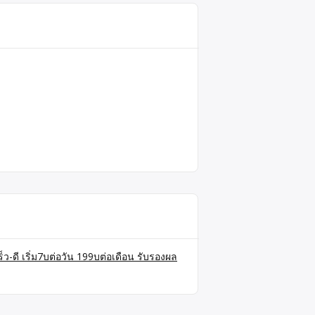
็ว-ดี เริ่ม7บต่อวัน 199บต่อเดือน รับรองผล