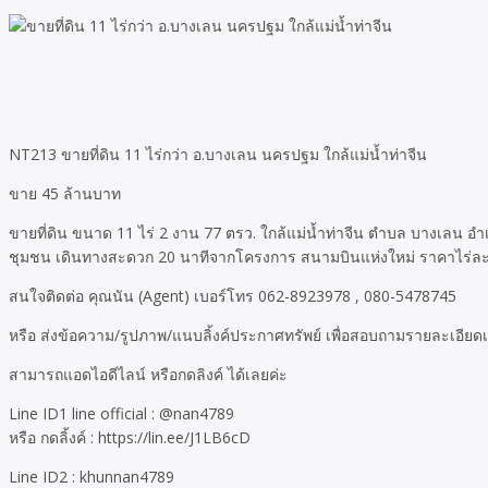
NT213 ขายที่ดิน 11 ไร่กว่า อ.บางเลน นครปฐม ใกล้แม่น้ำท่าจีน
ขาย 45 ล้านบาท
ขายที่ดิน ขนาด 11 ไร่ 2 งาน 77 ตรว. ใกล้แม่น้ำท่าจีน ตำบล บางเลน
ชุมชน เดินทางสะดวก 20 นาทีจากโครงการ สนามบินแห่งใหม่ ราคาไร่ละ 
สนใจติดต่อ คุณนัน (Agent) เบอร์โทร 062-8923978 , 080-5478745
หรือ ส่งข้อความ/รูปภาพ/แนบลิ้งค์ประกาศทรัพย์ เพื่อสอบถามรายละเอียดเ
สามารถแอดไอดีไลน์ หรือกดลิงค์ ได้เลยค่ะ
Line ID1 line official : @nan4789
หรือ กดลิ้งค์ : https://lin.ee/J1LB6cD
Line ID2 : khunnan4789