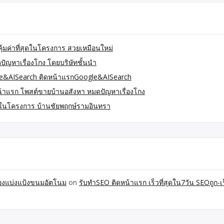
ุ้มค่าที่สุดในโครงการ สวยเหมือนใหม่
ัญหาเรื่องโกง โดยบริษัทชั้นนำ
gle&AISearch ติดหน้าแรกGoogle&AISearch
้าแรก โพสต์ขายบ้านอสังหา หมดปัญหาเรื่องโกง
สุดในโครงการ บ้านชัยพฤกษ์รามอินทรา
ื่องแบ่งแป้งขนมอัตโนม
on
รับทำSEO ติดหน้าแรก เร็วที่สุดใน7วัน SEOถูก-เร