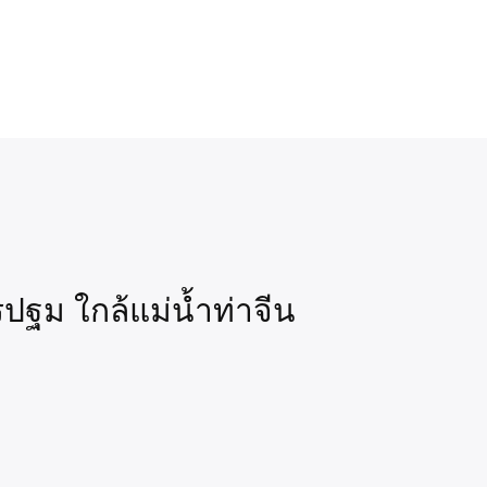
รปฐม ใกล้แม่น้ำท่าจีน