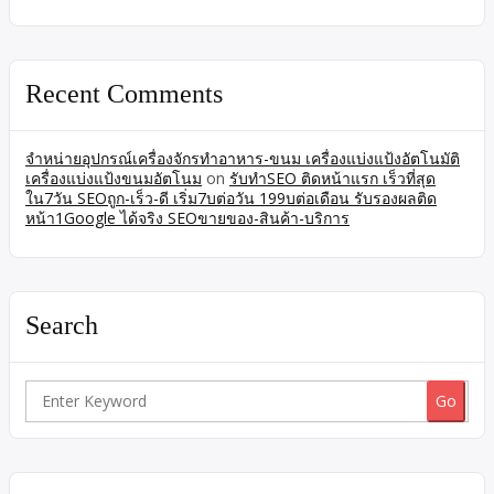
Recent Comments
จำหน่ายอุปกรณ์เครื่องจักรทำอาหาร-ขนม เครื่องแบ่งแป้งอัตโนมัติ
เครื่องแบ่งแป้งขนมอัตโนม
on
รับทำSEO ติดหน้าแรก เร็วที่สุด
ใน7วัน SEOถูก-เร็ว-ดี เริ่ม7บต่อวัน 199บต่อเดือน รับรองผลติด
หน้า1Google ได้จริง SEOขายของ-สินค้า-บริการ
Search
Search
for: