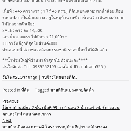
ขายที่ดินแปลงสวยติดน้ำ ห่างจากเซ็นทรัลเฟสเพียง 7 กม.
เนื้อที่ : 446 ตารางวา ( 1 ไร่ 46 ตรว.) ที่ดินแปลงสวยมากน้ำล้อมเกือบ
รอบแปลง เป็นน้ำแม่กวง อยู่ในหมู่บ้าน เจซี การ์เดนวิว เดินทางสะดวก
ไม่ไกลจากตัวเมือง
SALE : ตรว.ละ 14,500.-
แถวนั้นขายตรว.ไม่ต่ำกว่า 21,000++
‼️‼️‼️การันตีถูกที่สุดในย่านค่ะ‼️‼️‼️
ทำเลแบบนี้ สภาพแวดล้อมธรรมชาติ ราคานี้หาไม่ได้อีกแล้ว
**น้ำท่วมใหญ่ที่ผ่านมาล่าสุดก็ไม่ท่วมนะคะ****
สนใจติดต่อ Tel : 0989252195 แอดไลน์ ID : nutrada555 》
รับโพสSEOราคาถูก
|
รับจ้างโพสขายที่ดิน
Posted in
ที่ดิน
Tagged
ขายที่ดินแปลงสวยติดน้ำ
Previous:
Post
ให้เช่าบ้านเดี่ยว 2 ชั้น เนื้อที่ 99 วา 6 นอน 3 น้ำ แอร์ เฟอร์บางส่วน
navigation
ตกแต่งใหม่ ถนน พัฒนาการ
Next:
ขายบ้านมือสอง สภาพดี โครงการหมู่บ้านดีญ่าวาเล่ย์ หางดง