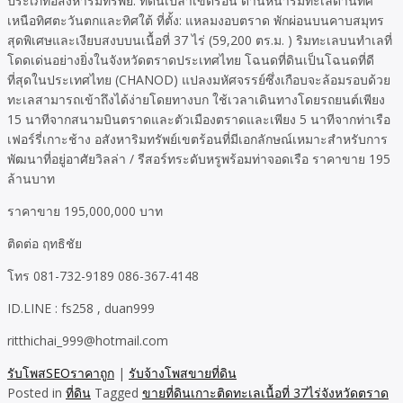
ประเภทอสังหาริมทรัพย์: ที่ดินเปล่าเขตร้อน ด้านหน้าริมทะเลด้านทิศ
เหนือทิศตะวันตกและทิศใต้ ที่ตั้ง: แหลมงอบตราด พักผ่อนบนคาบสมุทร
สุดพิเศษและเงียบสงบบนเนื้อที่ 37 ไร่ (59,200 ตร.ม. ) ริมทะเลบนทำเลที่
โดดเด่นอย่างยิ่งในจังหวัดตราดประเทศไทย โฉนดที่ดินเป็นโฉนดที่ดี
ที่สุดในประเทศไทย (CHANOD) แปลงมหัศจรรย์ซึ่งเกือบจะล้อมรอบด้วย
ทะเลสามารถเข้าถึงได้ง่ายโดยทางบก ใช้เวลาเดินทางโดยรถยนต์เพียง
15 นาทีจากสนามบินตราดและตัวเมืองตราดและเพียง 5 นาทีจากท่าเรือ
เฟอร์รี่เกาะช้าง อสังหาริมทรัพย์เขตร้อนที่มีเอกลักษณ์เหมาะสำหรับการ
พัฒนาที่อยู่อาศัยวิลล่า / รีสอร์ทระดับหรูพร้อมท่าจอดเรือ ราคาขาย 195
ล้านบาท
ราคาขาย 195,000,000 บาท
ติดต่อ ฤทธิชัย
โทร 081-732-9189 086-367-4148
ID.LINE : fs258 , duan999
ritthichai_999@hotmail.com
รับโพสSEOราคาถูก
|
รับจ้างโพสขายที่ดิน
Posted in
ที่ดิน
Tagged
ขายที่ดินเกาะติดทะเลเนื้อที่ 37ไร่จังหวัดตราด