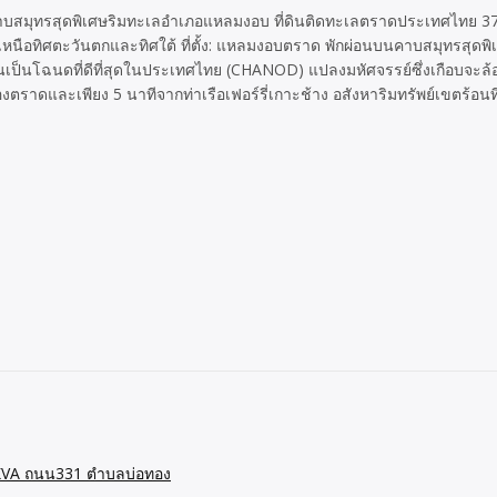
ผ่อนบนคาบสมุทรสุดพิเศษริมทะเลอำเภอแหลมงอบ ที่ดินติดทะเลตราดประเทศไทย
เหนือทิศตะวันตกและทิศใต้ ที่ตั้ง: แหลมงอบตราด พักผ่อนบนคาบสมุทรสุดพิเศ
ินเป็นโฉนดที่ดีที่สุดในประเทศไทย (CHANOD) แปลงมหัศจรรย์ซึ่งเกือบจะล
าดและเพียง 5 นาทีจากท่าเรือเฟอร์รี่เกาะช้าง อสังหาริมทรัพย์เขตร้อนที่
50 KVA ถนน331 ตำบลบ่อทอง