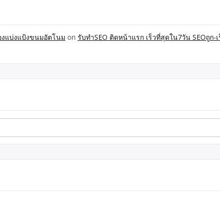
ื่องแบ่งแป้งขนมอัตโนม
on
รับทำSEO ติดหน้าแรก เร็วที่สุดใน7วัน SEOถูก-เร