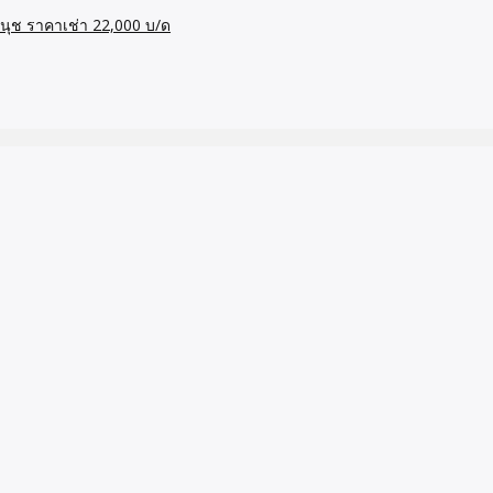
่อนนุช ราคาเช่า 22,000 บ/ด