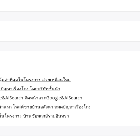
ุ้มค่าที่สุดในโครงการ สวยเหมือนใหม่
ัญหาเรื่องโกง โดยบริษัทชั้นนำ
gle&AISearch ติดหน้าแรกGoogle&AISearch
้าแรก โพสต์ขายบ้านอสังหา หมดปัญหาเรื่องโกง
สุดในโครงการ บ้านชัยพฤกษ์รามอินทรา