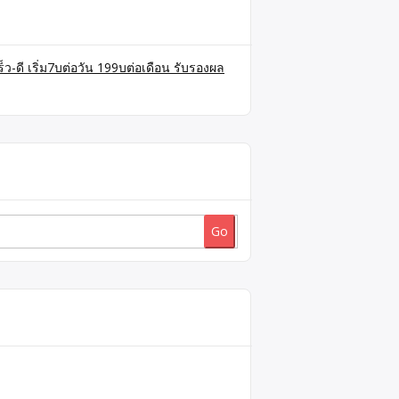
็ว-ดี เริ่ม7บต่อวัน 199บต่อเดือน รับรองผล