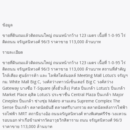
ข้อมูล
ขายที่ดินถมแล้วติดถนนใหญ่ ถนนหน้ากว้าง 123 เมตร เนื้อที่ 1-0-95 ไร่
ติดถนน จรัญสนิทวงศ์ 96/3 ราคาขาย 113,000 ล้านบาท
รายละเอียด
ขายที่ดินถมแล้วติดถนนใหญ่ ถนนหน้ากว้าง 123 เมตร เนื้อที่ 1-0-95 ไร่
ติดถนน จรัญสนิทวงศ์ 96/3 ราคาขาย 113,000 ล้านบาท สถานที่สำคัญ
ใกล้เคียง ศูนย์การค้า และ ไลฟ์สไตล์มอลล์ Meeting Mall Lotus’s จรัญฯ
กม. White Mall Big C, วงศ์สว่างทาวน์เซ็นเตอร์ Big C วงศ์สว่าง
Gateway บางซื่อ T-Square (ตั้งฮั่วเส็ง) Pata ปิ่นเกล้า Lotus’s ปิ่นเกล้า
Market Place ดุสิต Lotus’s ประชาชื่น Central Plaza ปิ่นเกล้า Major
Cineplex ปิ่นเกล้า ช่างชุ่ย Makro สามเสน Supreme Complex The
Sense ปิ่นเกล้า ตลาดนัดยันฮี ตลาดศรีบางกรวย ตลาดนัดหลังการไฟฟ้า
รถไฟฟ้า MRT สถานีบางอ้อ ถนนจรัญสนิทวงศ์ ทางพิเศษศรีรัช-วงแหวน
รอบนอก ท่าเรือข้ามฟากวัดอาวุธวิกสิตาราม ถนน จรัญสนิทวงศ์ 96/3
ราคาขาย 113,000 ล้านบาท