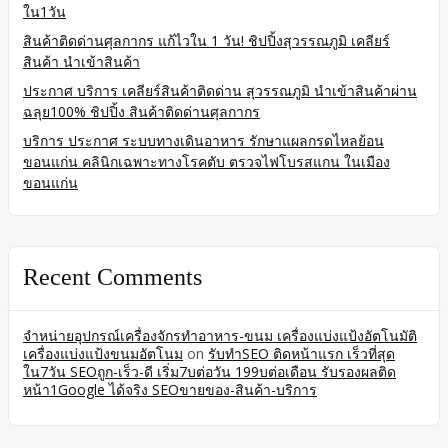
ใน1วัน
สินค้าติดด่านศุลกากร แก้ไวใน 1 วัน! ชิปปิ้งสุวรรณภูมิ เคลียร์
สินค้า นำเข้าสินค้า
ประกาศ บริการ เคลียร์สินค้าติดด่าน สุวรรณภูมิ นำเข้าสินค้าผ่าน
ฉลุย100% ชิปปิ้ง สินค้าติดด่านศุลกากร
บริการ ประกาศ ระบบทางเดินอาหาร รักษาแผลกรดไหลย้อน
ขอนแก่น คลินิกเฉพาะทางโรคตับ ตรวจไฟโบรสแกน ในเมือง
ขอนแก่น
Recent Comments
จำหน่ายอุปกรณ์เครื่องจักรทำอาหาร-ขนม เครื่องแบ่งแป้งอัตโนมัติ
เครื่องแบ่งแป้งขนมอัตโนม
on
รับทำSEO ติดหน้าแรก เร็วที่สุด
ใน7วัน SEOถูก-เร็ว-ดี เริ่ม7บต่อวัน 199บต่อเดือน รับรองผลติด
หน้า1Google ได้จริง SEOขายของ-สินค้า-บริการ