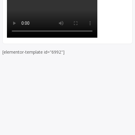
[elementor-template id="6992"]
Skip to toolbar
About
WordPress.org
WordPress
Documentation
Learn WordPress
Support
Feedback
Log In
Register
Search