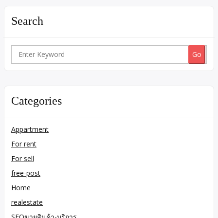
Search
Search
for:
Categories
Appartment
For rent
For sell
free-post
Home
realestate
SEOขายสินค้า-บริการ