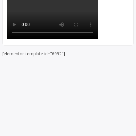
[elementor-template id="6992"]
Skip to toolbar
About
WordPress.org
WordPress
Documentation
Learn WordPress
Support
Feedback
Log In
Register
Search