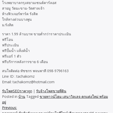
โรงพยาบาลกรุงสยามเซนต์คาร์ลอส
สายมู วัดมะขาม-วัดศาลเจ้า
ห้างฟิวเจอร์พาร์ค รังสิต
ใกล้ทางด่วนบางพูน
ม.รังสิต
ราคา 1.99 ล้านบาท ขายต่ำกว่าราคาประเมิน
ฟรีโอน
ฟรีประเมิน
ฟรีปั้มน้ำ แท็งค์น้ำ
ฟรีแอร์ 1 ตัว
ฟรีบริการหลังการขาย 6 เดือน
สนใจติดต่อ ทัชชกร พจนพาที 098-9796163
Line ID : tachakornz
Email: tachakornz@hotmail.com
รับโพสSEOราคาถูก
|
รับจ้างโพสขายที่ดิน
Posted in
บ้าน
Tagged
ขายทาวน์โฮม เสนาวิลเลจ ตกแต่งใหม่ พร้อม
อยู่
Previous:
Post