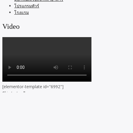
โปรแกรมทัวร์
โรงแรม
Video
[elementor-template id="6992"]
Skip to toolbar
About
WordPress.org
WordPress
Documentation
Learn WordPress
Support
Feedback