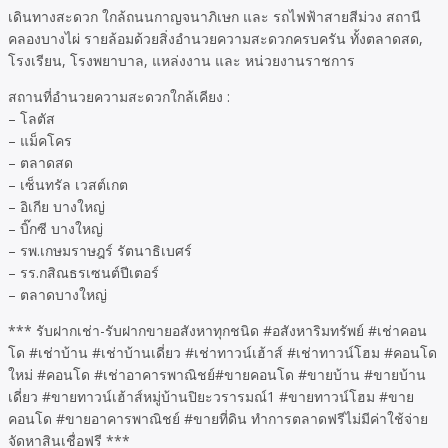
เดินทางสะดวก ใกล้ถนนกาญจนาภิเษก และ รถไฟฟ้าสายสีม่วง สถานี
คลองบางไผ่ รายล้อมด้วยสิ่งอำนวยความสะดวกครบครัน ทั้งตลาดสด,
โรงเรียน, โรงพยาบาล, แหล่งงาน และ หน่วยงานราชการ
สถานที่อำนวยความสะดวกใกล้เคียง :
– โลตัส
– แม็คโคร
– ตลาดสด
– เซ็นทรัล เวสต์เกต
– อิเกีย บางใหญ่
– บิ๊กซี บางใหญ่
– รพ.เกษมราษฎร์ รัตนาธิเบศร์
– รร.กสิณธรเซนต์ปีเตอร์
– ตลาดบางใหญ่
*** รับฝากเช่า-รับฝากขายอสังหาทุกชนิด #อสังหาริมทรัพย์ #เช่าคอน
โด #เช่าบ้าน #เช่าบ้านเดี่ยว #เช่าทาวน์เฮ้าส์ #เช่าทาวน์โฮม #คอนโด
ใหม่ #คอนโด #เช่าอาคารพาณิชย์#ขายคอนโด #ขายบ้าน #ขายบ้าน
เดี่ยว #ขายทาวน์เฮ้าส์หมู่บ้านปิยะวรารมณ์1 #ขายทาวน์โฮม #ขาย
คอนโด #ขายอาคารพาณิชย์ #ขายที่ดิน ทำการตลาดฟรีไม่มีค่าใช้จ่าย
จัดหาสินเชื่อฟรี ***