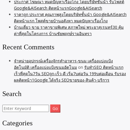
ประกาศ โฆษณา หมดปัญหาเรื่องโกง โดยบริษัทชั้นนำ รับโพสต์
Google&AISearch ติดหน้าแรกGoogle&AISearch
ราคาถูก ประกาศ คุณภาพสูงโดยบริษัทชั้นนำ Google&AISearch
ติดหน้าแรก โพสต์ขายบ้านอสังหา หมดปัญหาเรื่องโกง
บ้านเดี่ยว ขาย ราคาขายพิเศษ สภาพใหม่ พระยาสุเรนทร์30 คุ้ม
ค่าที่สุดในโครงการ บ้านชัยพฤกษ์รามอินทรา
Recent Comments
จำหน่ายอุปกรณ์เครื่องจักรทำอาหาร-ขนม เครื่องแบ่งแป้ง
อัตโนมัติ เครื่องแบ่งแป้งขนมอัตโนม
on
รับทำSEO ติดหน้าแรก
เร็วที่สุดใน7วัน SEOถูก-เร็ว-ดี เริ่ม7บต่อวัน 199บต่อเดือน รับรอง
ผลติดหน้า1Google ได้จริง SEOขายของ-สินค้า-บริการ
Search
Search
for:
Categories