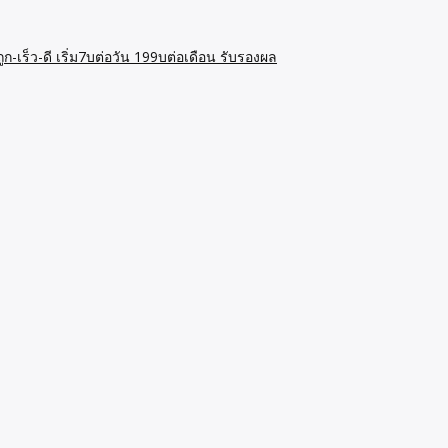
ก-เร็ว-ดี เริ่ม7บต่อวัน 199บต่อเดือน รับรองผล