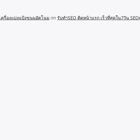
 เครื่องแบ่งแป้งขนมอัตโนม
on
รับทำSEO ติดหน้าแรก เร็วที่สุดใน7วัน SEOถู