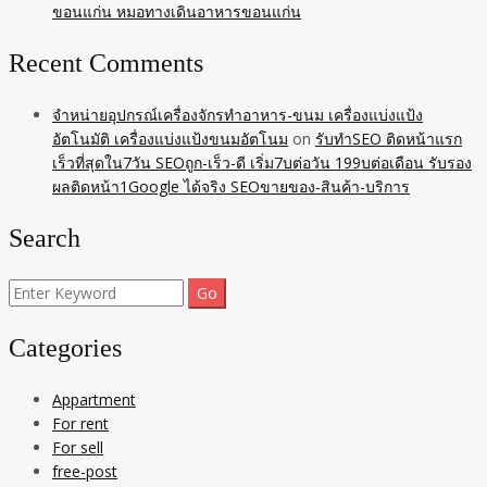
ขอนแก่น หมอทางเดินอาหารขอนแก่น
ความสามารถในการเป็นมิตรกับสิ่งแวดล้อมเซเรน คอนโดมิเนียม
เชื่อมั่นในการตอบแทน – ซีรีน จะบริจาคเงิน 1,000 บาท ทุก 1 ล้าน
Recent Comments
บาทที่ใช้จ่ายคอนโดให้กับมูลนิธิสิ่งแวดล้อมไทย (TU) สิ่งอํานวย
ความสะดวกในโครงการ – ร้านอาหารบนชั้นดาดฟ้าและบาร์ริม
สระพร้อมที่นั่งริมสระ – ระบบรักษาความปลอดภัยตลอด 24 ชั่วโมง
จำหน่ายอุปกรณ์เครื่องจักรทำอาหาร-ขนม เครื่องแบ่งแป้ง
และกล้องวงจรปิด3 สระว่ายน้ํา: สระว่ายน้ําบนชั้นดาดฟ้า– แผนก
อัตโนมัติ เครื่องแบ่งแป้งขนมอัตโนม
on
รับทำSEO ติดหน้าแรก
ต้อนรับตลอด 24 ชั่วโมง / ล็อบบี้– ลิฟต์โดยสาร 3 […]
เร็วที่สุดใน7วัน SEOถูก-เร็ว-ดี เริ่ม7บต่อวัน 199บต่อเดือน รับรอง
ผลติดหน้า1Google ได้จริง SEOขายของ-สินค้า-บริการ
Search
Search
for:
Categories
Appartment
For rent
For sell
free-post