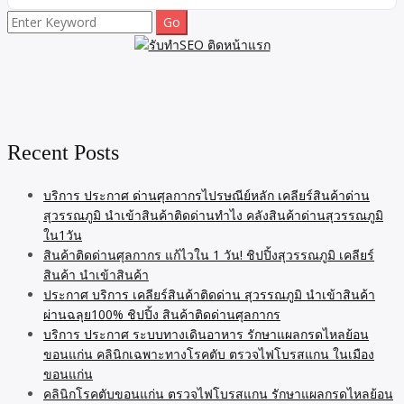
เสนอทุกสิ่งที่คุณต้องการตั้งแต่การเช่าแบบไม่จํากัดไปจนถึงพื้นที่ที่
Search
เหมาะสมด้วยเฟอร์นิเจอร์ที่เปลี่ยนแปลงได้และโครงการที่ยั่งยืนซึ่ง
for:
ให้ความสําคัญกับกระบวนการที่สร้างอุดมการณ์ภาวะโลกร้อน ผล
ตอบแทนค่าเช่าที่ไม่จํากัด ผู้เข้าร่วมแต่ละคนในโปรแกรมจะได้รับ
ประโยชน์จากการรับประกันการเช่า 5% กําไรจากการเป็นเจ้าของ
ร่วมกัน 70% และให้บริษัทจัดการการเช่าจัดการการเช่าจัดการการ
เช่าในนามของคุณ พื้นที่ได้รับการปรับให้เหมาะสมด้วยเฟอร์นิเจอร์
Recent Posts
ที่เปลี่ยนรูปได้พร้อมเตียงพับเก็บได้บาร์อาหารเช้าและโต๊ะกาแฟ /
ห้องรับประทานอาหาร แนวคิดที่เป็นมิตรกับสิ่งแวดล้อมนี้มุ่งเน้นไป
ที่สี่ประเด็นสําคัญ:ไซต์และความยั่งยืนความเขียวขจีโดยรอบไม่ถูก
บริการ ประกาศ ด่านศุลกากรไปรษณีย์หลัก เคลียร์สินค้าด่าน
แตะต้องและพื้นที่สร้างเปิดโล่งและไม่มีต้นไม้ขนาดใหญ่ซึ่งทําให้
สุวรรณภูมิ นำเข้าสินค้าติดด่านทำไง คลังสินค้าด่านสุวรรณภูมิ
พื้นที่โดยรอบไม่ถูกแตะต้องโดยโครงการประสิทธิภาพน้ําน้ําฝนถูก
ใน1วัน
เก็บเกี่ยวและใช้สําหรับเติมสระว่ายน้ํารดน้ําต้นไม้และชักโครกน้ําสี
สินค้าติดด่านศุลกากร แก้ไวใน 1 วัน! ชิปปิ้งสุวรรณภูมิ เคลียร์
เทาจากฝักบัวอ่างล้างมือและน้ําเสียล้างถูกนํามาใช้ซ้ําพลังงานและ
สินค้า นำเข้าสินค้า
บรรยากาศกระจกสีสะท้อนและดูดซับแสงลดความร้อนจากแสงแดด
ประกาศ บริการ เคลียร์สินค้าติดด่าน สุวรรณภูมิ นำเข้าสินค้า
ในตัวเครื่อง การลดความร้อนจากแสงแดดนําไปสู่การประหยัด
ผ่านฉลุย100% ชิปปิ้ง สินค้าติดด่านศุลกากร
พลังงานในการทํางานของเครื่องปรับอากาศหลอดไฟประหยัด
บริการ ประกาศ ระบบทางเดินอาหาร รักษาแผลกรดไหลย้อน
พลังงานถูกนํามาใช้ตลอดโครงการนี้แผงโซลาร์เซลล์บนหลังคา
ขอนแก่น คลินิกเฉพาะทางโรคตับ ตรวจไฟโบรสแกน ในเมือง
ผลิตพลังงานหมุนเวียนและครอบคลุมได้ถึง 30% ของการใช้
ขอนแก่น
พลังงานสูงสุดทั้งหมดของอาคารมีสถานีชาร์จสําหรับรถยนต์ไฟฟ้า
คลินิกโรคตับขอนแก่น ตรวจไฟโบรสแกน รักษาแผลกรดไหลย้อน
วัสดุและวัสดุทรัพยากรสําหรับโครงสร้างนี้ได้รับการคัดเลือกตาม