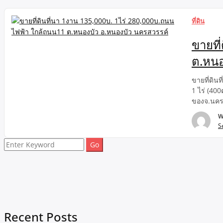
ที่ดิน
ขายที
ต.หนอ
ขายที่ดิน
1 ไร่ (40
ของจ.นครส
ห่างถนนสา
W
C ประมาณ3
S
หนองบัว 
เพจYoutu
Search
เก้า-อสัง
for:
Recent Posts