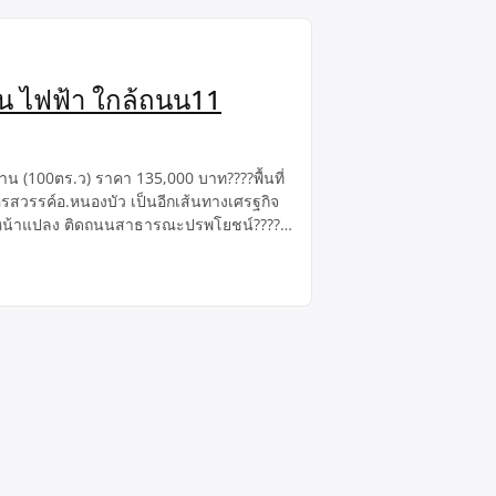
นน ไฟฟ้า ใกล้ถนน11
งาน (100ตร.ว) ราคา 135,000 บาท????พื้นที่
สวรรค์อ.หนองบัว เป็นอีกเส้นทางเศรฐกิจ
ไฟฟ้าหน้าแปลง ติดถนนสาธารณะปรพโยชน์????
ยน,ตลาดสด,????ร้านสะดวกซื้อ ,โลตัส, BIG
วัดม่วง-เขามะเกลือ ทะลุไป เทศบาล อำเภอ
รัพย์หลากหลาย ได้ในช่อง
Facebookhttps://www.facebook.com/