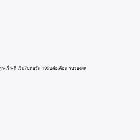
ก-เร็ว-ดี เริ่ม7บต่อวัน 199บต่อเดือน รับรองผล