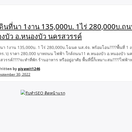
่ดินที่นา 1งาน 135,000บ. 1ไร่ 280,000บ.ถ
งบัว อ.หนองบัว นครสวรรค์
ที่นา 1งาน 135,000บ. 1 ไร่ 280,000บ.โฉนด นส.4จ. พร้อมโอน????พื้นที่ 1 
0ตร.ว) ราคา 280,000 บาทถนน ไฟฟ้า ใกล้ถนน11 ต.หนองบัว อ.หนองบัว นคร
วรรค์????จะทำที่พัก ร้านอาหาร หรืออยู่อาศัย พื้นที่นี้ก็เหมาะสม????
ย11 ถนนซุปเปอร์ไฮเวย์ เพียง130เมตร????ใกล้เทศบาล, อำเภอ, ????โรงเรี
ritten by
piyawit1246
กม. ????ปั้มน้ำมัน 1 กม.????หน้าแปลงที่ดิน ติดถนนชุมชนวิ่งไปถนนสาย
eptember 30, 2022
*** สนใจสอบถาม ***โทร 0945735168Line ID : piyawitnoom สนใจ ชมท
behttps://www.youtube.com/channel/UCcjrHinPGq1GwnP_KCpZxwQ
หาริมทรัพย์-ที่ดิน-บ้าน-คอนโด-เชียงใหม่-ทั่วไทย-107174101463504/