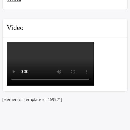
Video
[elementor-template id="6992"]
Skip to toolbar
About
WordPress.org
WordPress
Documentation