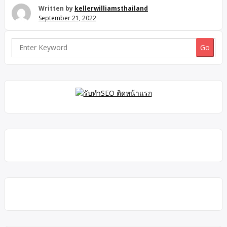
รถไฟฟ้า BTS สถานีแบริ่ง เพียง 7 นาที ใช้ชีวิตได้ง่ายด้วยสิ่งอำนวย
Written by
kellerwilliamsthailand
ความสะดวกรอบโครงการ เช่น ตลาดลาซาล, ดาดฟ้า คอมมูนิตี้
September 21, 2022
มอลล์, ลาซาล อเวนิว, ซัมเมอร์ ลาซาล, Central บางนา, Bitec
บางนา, Mega & Ikea บางนา และ Bangkok Mall รวมถึงอยู่ใกล้กับ
โรงเรียนชั้นนำอีกหลายแห่ง เช่น รร.นานาชาติเซนต์แอนดรูวส์,
Search
รร.เซนต์โยเซฟ บางนา, รร.บางกอกพัฒนา, รร.นานาชาติคอนคอร์
for:
เดียน และ รร.นานาชาติเบิร์คลีย์Line @C1RE https://bit.ly/linec1 ‘