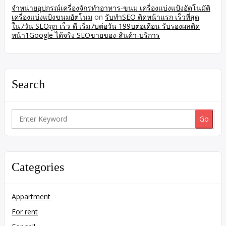
จำหน่ายอุปกรณ์เครื่องจักรทำอาหาร-ขนม เครื่องแบ่งแป้งอัตโนมัติ
เครื่องแบ่งแป้งขนมอัตโนม
on
รับทำSEO ติดหน้าแรก เร็วที่สุด
ใน7วัน SEOถูก-เร็ว-ดี เริ่ม7บต่อวัน 199บต่อเดือน รับรองผลติด
หน้า1Google ได้จริง SEOขายของ-สินค้า-บริการ
Search
Search
for:
Categories
Appartment
For rent