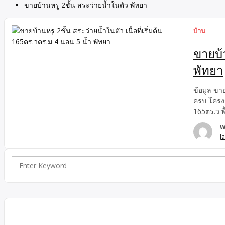
ขายบ้านหรู 2ชั้น สระว่ายน้ำในตัว พัทยา
บ้าน
ขายบ้า
พัทยา
ข้อมูล ขาย
ครบ โครงก
165ตร.ว พ
สำคัญใกล้
W
Mall พัทย
J
Search
for: