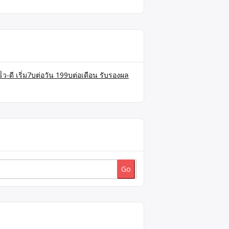
็ว-ดี เริ่ม7บต่อวัน 199บต่อเดือน รับรองผล