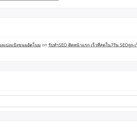
ื่องแบ่งแป้งขนมอัตโนม
on
รับทำSEO ติดหน้าแรก เร็วที่สุดใน7วัน SEOถูก-เร