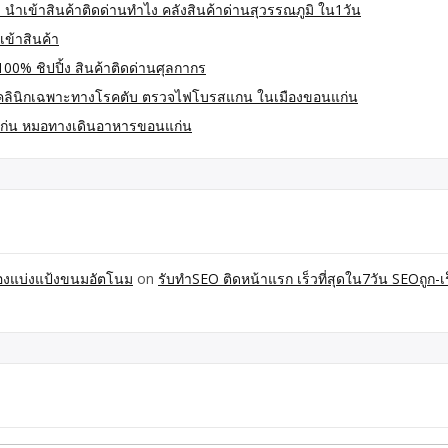
 นำเข้าสินค้าติดด่านทำไง คลังสินค้าด่านสุวรรณภูมิ ใน1วัน
เข้าสินค้า
100% ชิปปิ้ง สินค้าติดด่านศุลกากร
คลินิกเฉพาะทางโรคตับ ตรวจไฟโบรสแกน ในเมืองขอนแก่น
ก่น หมอทางเดินอาหารขอนแก่น
ื่องแบ่งแป้งขนมอัตโนม
on
รับทำSEO ติดหน้าแรก เร็วที่สุดใน7วัน SEOถูก-เร