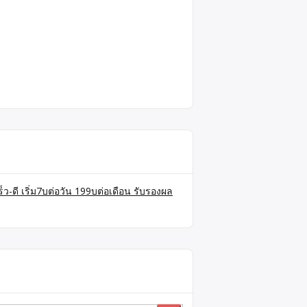
็ว-ดี เริ่ม7บต่อวัน 199บต่อเดือน รับรองผล