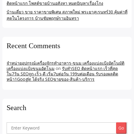
ติดหน้าแรก โพสต์ขายบ้านอสังหา หมดปัญหาเรื่องโกง
บ้านเดี่ยว ขาย ราคาขายพิเศษ สภาพใหม่ พระยาสุเรนทร์30 คุ้มค่าที่
สุดในโครงการ บ้านชัยพฤกษ์รามอินทรา
Recent Comments
จำหน่ายอุปกรณ์เครื่องจักรทำอาหาร-ขนม เครื่องแบ่งแป้งอัตโนมัติ
เครื่องแบ่งแป้งขนมอัตโนม
on
รับทำSEO ติดหน้าแรก เร็วที่สุด
ใน7วัน SEOถูก-เร็ว-ดี เริ่ม7บต่อวัน 199บต่อเดือน รับรองผลติด
หน้า1Google ได้จริง SEOขายของ-สินค้า-บริการ
Search
Search